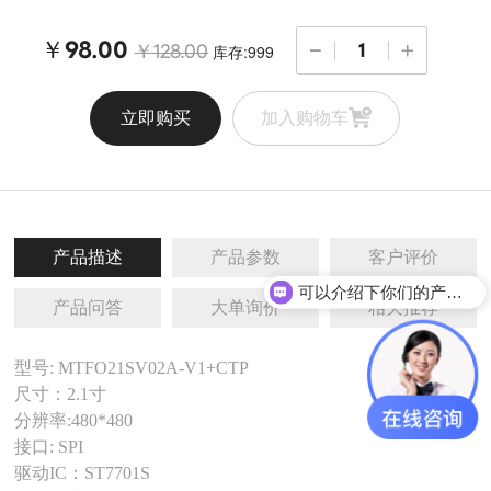
￥98.00
库存:999
￥128.00
立即购买
加入购物车
产品描述
产品参数
客户评价
可以介绍下你们的产品么
产品问答
大单询价
相关推荐
型号: MTFO21SV02A-V1+CTP
尺寸：2.1寸
分辨率:480*480
接口: SPI
驱动IC：ST7701S