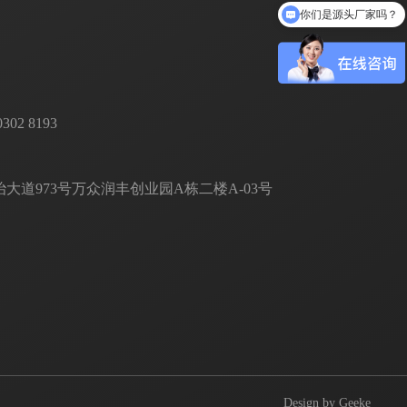
你们是源头厂家吗？
 8193       

道973号万众润丰创业园A栋二楼A-03号
Design by Geeke