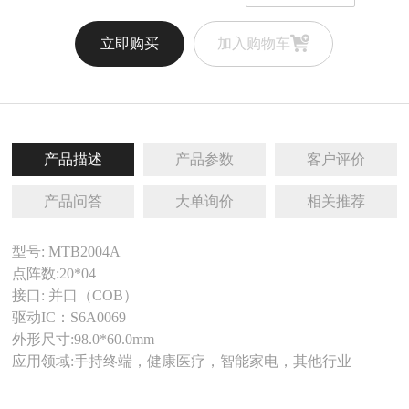
立即购买
加入购物车
产品描述
产品参数
客户评价
产品问答
大单询价
相关推荐
型号: MTB2004A
点阵数:20*04
接口: 并口（COB）
驱动IC：S6A0069
外形尺寸:98.0*60.0mm
应用领域:手持终端，健康医疗，智能家电，其他行业