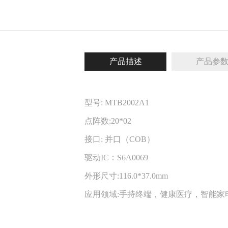
产品描述
产品参
型号: MTB2002A1
点阵数:20*02
接口: 并口（COB）
驱动IC：S6A0069
外形尺寸:116.0*37.0mm
应用领域:手持终端，健康医疗，智能家