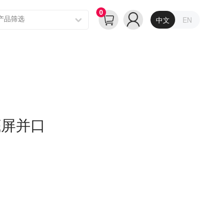
0
中文
EN
底屏并口