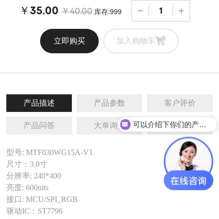
￥35.00
库存:999
￥40.00
立即购买
加入购物车
产品描述
产品参数
客户评价
可以介绍下你们的产品么
产品问答
大单询价
相关推荐
型号: MTF030WG15A-V1
尺寸：3.0寸
分辨率: 240*400
亮度: 600nits
接口: MCU/SPI_RGB
驱动IC：ST7796