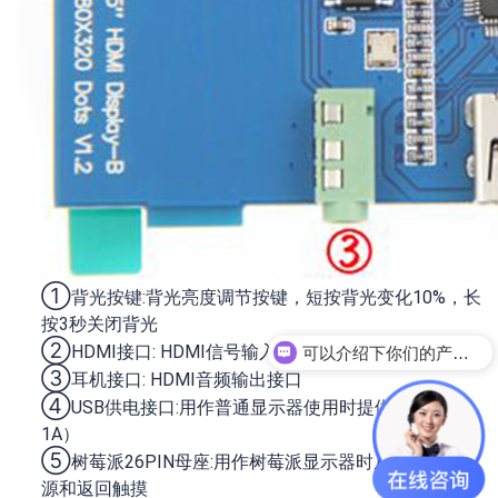
①
背光按键:背光亮度调节按键，短按背光变化10%，长
按3秒关闭背光
②
HDMI接口: HDMI信号输入接口
可以介绍下你们的产品么
③
耳机接口: HDMI音频输出接口
④
USB供电接口:用作普通显示器使用时提供电源（5V
1A）
⑤
树莓派26PIN母座:用作树莓派显示器时从此处获取电
源和返回触摸