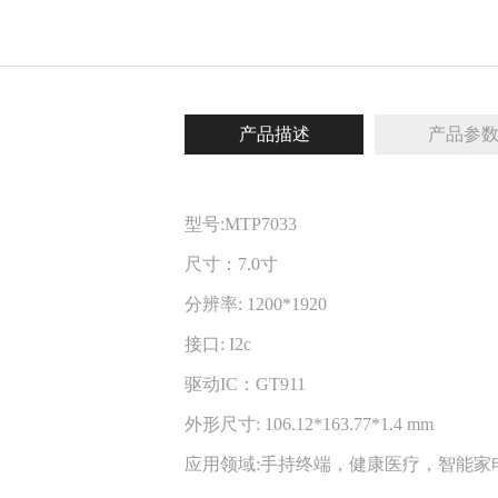
产品描述
产品参
型号:MTP7033
尺寸：7.0寸
分辨率: 1200*1920
接口: I2c
驱动IC：GT911
外形尺寸: 106.12*163.77*1.4 mm
应用领域:手持终端，健康医疗，智能家