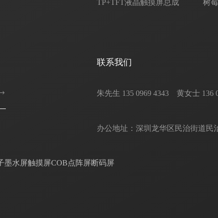
TP+TFT液晶触摸屏总成
树
联系我们
朱先生 135 0969 4343    黄女士 136 0302
办公地址：深圳龙华区民治街道民治大
子墨水屏
触摸屏
COB点阵屏
断码屏